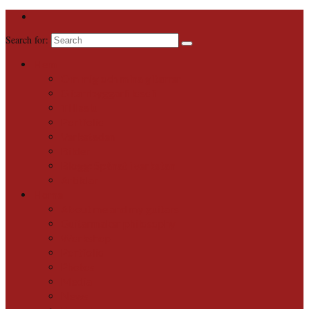
Search for:
Hem
Om mig och mina gitarrer
Gitarrbyggarfilosofi
Till salu
Portfolio
Verkstaden
Bilder
Blogg: Spånat i verkstan
Artiklar
Home
About me and my guitars
Guitarmaker philosophy
Workshop
Portfolio
Photos
Media
News