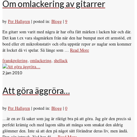
Om omlackering av gitarrer
by
Per Hallgren
|
posted in:
Blogg
|
9
En gitarr som varit med några år har ofta fått märken i lacken här och där.
Det kan t.ex vara slagmärken från när den har bumpat mot ett armstöd, ett
bord eller ett mikrofonstativ och ofta uppstår repor av naglar som kommer
åt locket då vi spelar. Så länge som …
Read More
franskpolering
,
omlackering
,
shellack
2
jan 2010
Att göra äggröra…
by
Per Hallgren
|
posted in:
Blogg
|
0
…är en av få saker som jag är riktigt bra på att göra. Jag gör den precis så
perfekt krämig och med lagom sälta att många som smakat den aldrig
glömmer den. Inte så att den på något sätt förändrar deras liv, men ändå.
Den gör intryck. Vad har då …
Read More