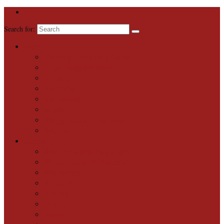
Search for:
Hem
Om mig och mina gitarrer
Gitarrbyggarfilosofi
Till salu
Portfolio
Verkstaden
Bilder
Blogg: Spånat i verkstan
Artiklar
Home
About me and my guitars
Guitarmaker philosophy
Workshop
Portfolio
Photos
Media
News