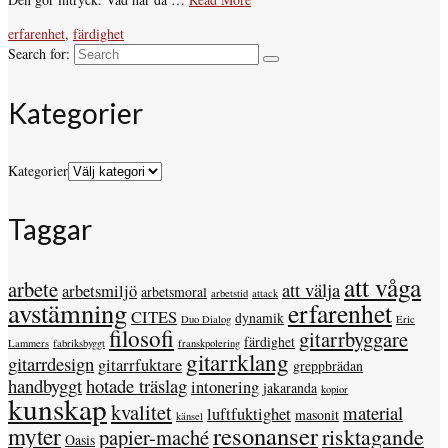
erfarenhet
,
färdighet
Search for:
Kategorier
Kategorier
Taggar
att våga
arbete
att välja
arbetsmiljö
arbetsmoral
arbetstid
attack
avstämning
erfarenhet
CITES
dynamik
Duo Dialog
Eric
filosofi
gitarrbyggare
färdighet
Lammers
fabriksbyggt
franskpolering
gitarrklang
gitarrdesign
gitarrfuktare
greppbrädan
handbyggt
hotade träslag
intonering
jakaranda
kopior
kunskap
kvalitet
material
luftfuktighet
masonit
känsel
resonanser
myter
risktagande
papier-maché
Oasis