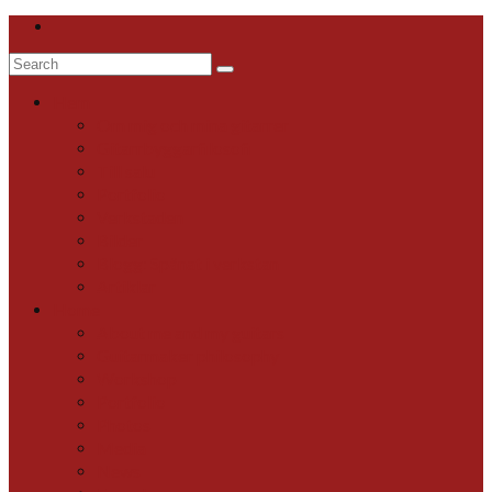
Search
for:
Hem
Om mig och mina gitarrer
Gitarrbyggarfilosofi
Till salu
Portfolio
Verkstaden
Bilder
Blogg: Spånat i verkstan
Artiklar
Home
About me and my guitars
Guitarmaker philosophy
Workshop
Portfolio
Photos
Media
News