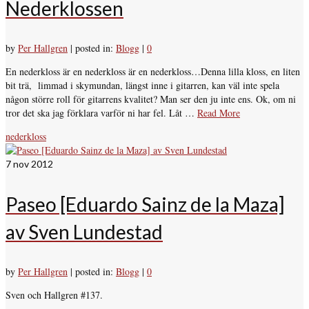
Nederklossen
by
Per Hallgren
|
posted in:
Blogg
|
0
En nederkloss är en nederkloss är en nederkloss…Denna lilla kloss, en liten
bit trä, limmad i skymundan, längst inne i gitarren, kan väl inte spela
någon större roll för gitarrens kvalitet? Man ser den ju inte ens. Ok, om ni
tror det ska jag förklara varför ni har fel. Låt …
Read More
nederkloss
7
nov 2012
Paseo [Eduardo Sainz de la Maza]
av Sven Lundestad
by
Per Hallgren
|
posted in:
Blogg
|
0
Sven och Hallgren #137.