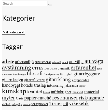
Search
for:
Kategorier
Kategorier
Taggar
att våga
arbete
att välja
arbetsmiljö
arbetsmoral
arbetstid
attack
avstämning
erfarenhet
CITES
dynamik
Duo Dialog
Eric
filosofi
gitarrbyggare
färdighet
Lammers
fabriksbyggt
franskpolering
gitarrklang
gitarrdesign
gitarrfuktare
greppbrädan
handbyggt
hotade träslag
intonering
jakaranda
kopior
kunskap
kvalitet
material
luftfuktighet
masonit
känsel
resonanser
myter
risktagande
papier-maché
Oasis
yrkesetik
Torres
trä
torksprickor
shellack
stränghöjd
sustain