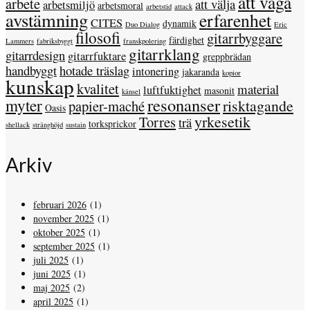
att våga
arbete
att välja
arbetsmiljö
arbetsmoral
arbetstid
attack
avstämning
erfarenhet
CITES
dynamik
Duo Dialog
Eric
filosofi
gitarrbyggare
färdighet
Lammers
fabriksbyggt
franskpolering
gitarrklang
gitarrdesign
gitarrfuktare
greppbrädan
handbyggt
hotade träslag
intonering
jakaranda
kopior
kunskap
kvalitet
material
luftfuktighet
masonit
känsel
resonanser
myter
risktagande
papier-maché
Oasis
yrkesetik
Torres
trä
torksprickor
shellack
stränghöjd
sustain
Arkiv
februari 2026
(1)
november 2025
(1)
oktober 2025
(1)
september 2025
(1)
juli 2025
(1)
juni 2025
(1)
maj 2025
(2)
april 2025
(1)