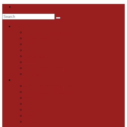
Search
for:
Hem
Om mig och mina gitarrer
Gitarrbyggarfilosofi
Till salu
Portfolio
Verkstaden
Bilder
Blogg: Spånat i verkstan
Artiklar
Home
About me and my guitars
Guitarmaker philosophy
Workshop
Portfolio
Photos
Media
News