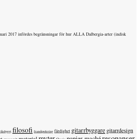
anuari 2017 infördes begränsningar för hur ALLA Dalbergia-arter (indisk
filosofi
gitarrbyggare
gitarrdesign
färdighet
riksbyggt
franskpolering
resonanser
myter
papier-maché
material