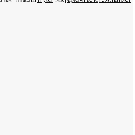
et
masonit
Oasis