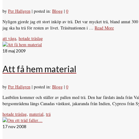
by
Per Hallgren
|
posted in:
Blogg
|
0
Nyligen gjorde jag ett stort inköp av trä. Det var mycket trä, bland annat 30
jag ska ha trä för resten av livet. Träsituationen i …
Read More
att våga
,
hotade träslag
18
maj 2009
Att få hem material
by
Per Hallgren
|
posted in:
Blogg
|
0
Lastbilen kommer och ställer av pallen med trä. Den har färdats ända från Va
bergsområdena längs Canadas västkust, jakaranda från Indien, Cypress från
hotade träslag
,
material
,
trä
17
nov 2008