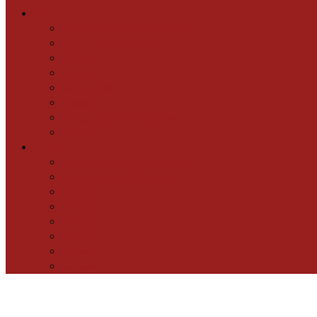
Hem
Om mig och mina gitarrer
Gitarrbyggarfilosofi
Till salu
Portfolio
Verkstaden
Bilder
Blogg: Spånat i verkstan
Artiklar
Home
About me and my guitars
Guitarmaker philosophy
Workshop
Portfolio
Photos
Media
News
For sale