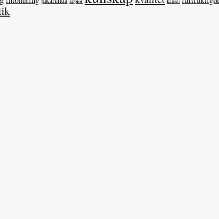
intonering
luftfuktigh
jakaranda
kopior
känsel
tik