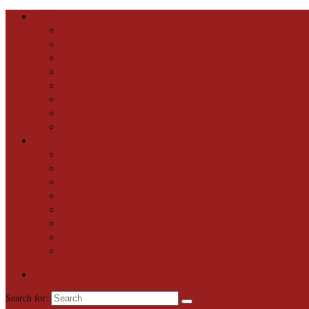
Hem
Om mig och mina gitarrer
Gitarrbyggarfilosofi
Till salu
Portfolio
Verkstaden
Bilder
Blogg: Spånat i verkstan
Artiklar
Home
About me and my guitars
Guitarmaker philosophy
Workshop
Portfolio
Photos
Media
News
For sale
Search for: