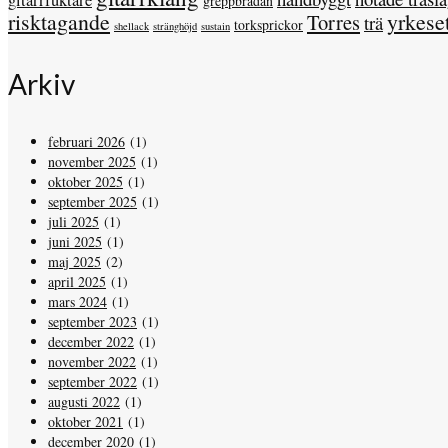
gitarrfuktare
greppbrädan
risktagande
yrkese
Torres
trä
torksprickor
shellack
stränghöjd
sustain
Arkiv
februari 2026
(1)
november 2025
(1)
oktober 2025
(1)
september 2025
(1)
juli 2025
(1)
juni 2025
(1)
maj 2025
(2)
april 2025
(1)
mars 2024
(1)
september 2023
(1)
december 2022
(1)
november 2022
(1)
september 2022
(1)
augusti 2022
(1)
oktober 2021
(1)
december 2020
(1)