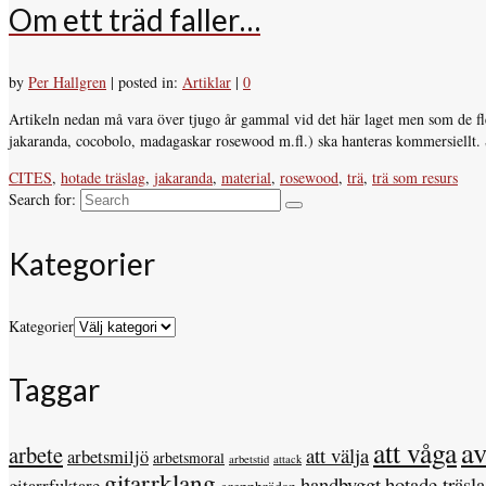
Om ett träd faller…
by
Per Hallgren
|
posted in:
Artiklar
|
0
Artikeln nedan må vara över tjugo år gammal vid det här laget men som de fle
jakaranda, cocobolo, madagaskar rosewood m.fl.) ska hanteras kommersiellt
CITES
,
hotade träslag
,
jakaranda
,
material
,
rosewood
,
trä
,
trä som resurs
Search for:
Kategorier
Kategorier
Taggar
a
att våga
arbete
att välja
arbetsmiljö
arbetsmoral
arbetstid
attack
gitarrklang
handbyggt
hotade träsl