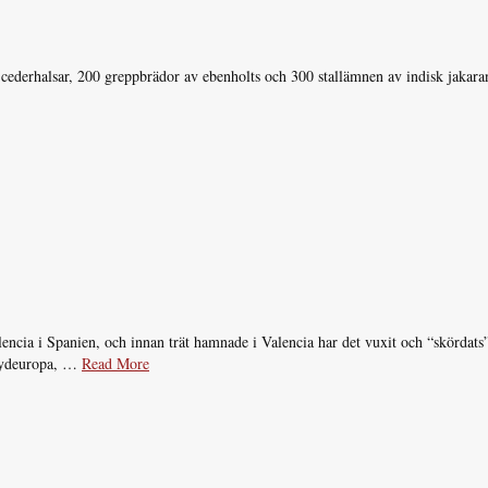
0 cederhalsar, 200 greppbrädor av ebenholts och 300 stallämnen av indisk jakara
lencia i Spanien, och innan trät hamnade i Valencia har det vuxit och “skördat
 Sydeuropa, …
Read More