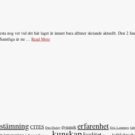
sta nog vet vid det här laget är ämnet bara alltmer skriande aktuellt. Den 2 J
. Samtliga är nu …
Read More
vstämning
erfarenhet
CITES
dynamik
Duo Dialog
Eric Lammers
fab
kunskap
kvalitet
ag