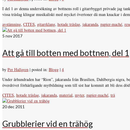
I del 1 av denna undersökning av bottnens roll i gitarrbygget prövade jag tanke
vissa träslag klingar musikaliskt med mycket övertoner då man knackar i d
avstämning
,
CITES
,
gitarrklang
,
hotade träslag
,
jakaranda
,
papier-maché
,
res
5
nov 2017
Att gå till botten med bottnen, del 1
by
Per Hallgren
|
posted in:
Blogg
|
4
Under århundraden har “Rion”, jakaranda från Brasilien, Dahlbergia nigra, b
överdrivet förhärligande mytbildning som till sist har kommit att bli dess 
CITES
,
hotade träslag
,
jakaranda
,
material
,
myter
,
papier-maché
,
trä
20
dec 2011
Grubblerier vid en trähög