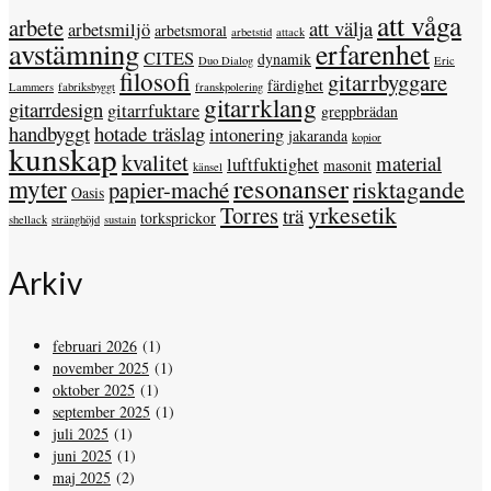
att våga
arbete
att välja
arbetsmiljö
arbetsmoral
arbetstid
attack
avstämning
erfarenhet
CITES
dynamik
Duo Dialog
Eric
filosofi
gitarrbyggare
färdighet
Lammers
fabriksbyggt
franskpolering
gitarrklang
gitarrdesign
gitarrfuktare
greppbrädan
handbyggt
hotade träslag
intonering
jakaranda
kopior
kunskap
kvalitet
material
luftfuktighet
masonit
känsel
resonanser
myter
risktagande
papier-maché
Oasis
yrkesetik
Torres
trä
torksprickor
shellack
stränghöjd
sustain
Arkiv
februari 2026
(1)
november 2025
(1)
oktober 2025
(1)
september 2025
(1)
juli 2025
(1)
juni 2025
(1)
maj 2025
(2)