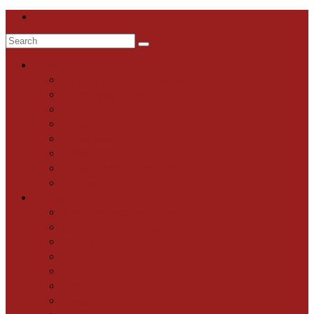
Search
for:
Hem
Om mig och mina gitarrer
Gitarrbyggarfilosofi
Till salu
Portfolio
Verkstaden
Bilder
Blogg: Spånat i verkstan
Artiklar
Home
About me and my guitars
Guitarmaker philosophy
Workshop
Portfolio
Photos
Media
News