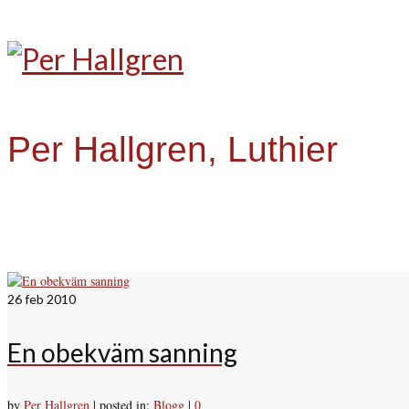
Per Hallgren, Luthier
26
feb 2010
En obekväm sanning
by
Per Hallgren
|
posted in:
Blogg
|
0