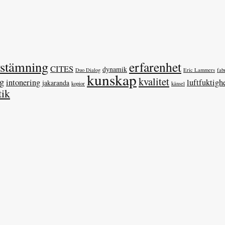
vstämning
erfarenhet
CITES
dynamik
Duo Dialog
Eric Lammers
fab
kunskap
kvalitet
ag
intonering
luftfuktigh
jakaranda
kopior
känsel
tik