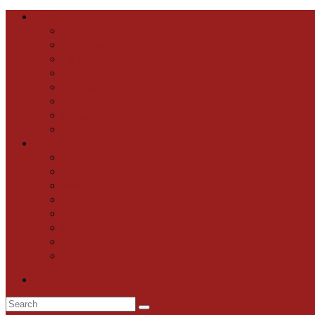
Hem
Om mig och mina gitarrer
Gitarrbyggarfilosofi
Till salu
Portfolio
Verkstaden
Bilder
Blogg: Spånat i verkstan
Artiklar
Home
About me and my guitars
Guitarmaker philosophy
Workshop
Portfolio
Photos
Media
News
For sale
Search