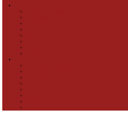
for:
Hem
Om mig och mina gitarrer
Gitarrbyggarfilosofi
Till salu
Portfolio
Verkstaden
Bilder
Blogg: Spånat i verkstan
Artiklar
Home
About me and my guitars
Guitarmaker philosophy
Workshop
Portfolio
Photos
Media
News
For sale