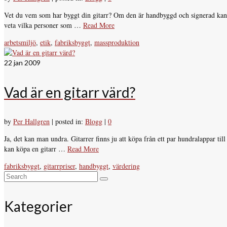
Vet du vem som har byggt din gitarr? Om den är handbyggd och signerad kan du
veta vilka personer som …
Read More
arbetsmiljö
,
etik
,
fabriksbyggt
,
massproduktion
22
jan 2009
Vad är en gitarr värd?
by
Per Hallgren
|
posted in:
Blogg
|
0
Ja, det kan man undra. Gitarrer finns ju att köpa från ett par hundralappar til
kan köpa en gitarr …
Read More
fabriksbyggt
,
gitarrpriser
,
handbyggt
,
värdering
Search
for:
Kategorier