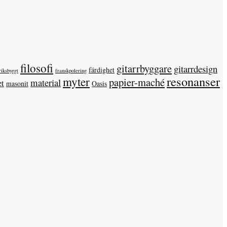
filosofi
gitarrbyggare
gitarrdesign
färdighet
riksbyggt
franskpolering
resonanser
myter
papier-maché
material
et
masonit
Oasis