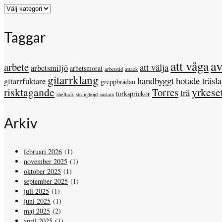
Kategorier
Taggar
a
att våga
arbete
att välja
arbetsmiljö
arbetsmoral
arbetstid
attack
gitarrklang
handbyggt
hotade träsl
gitarrfuktare
greppbrädan
risktagande
yrkese
Torres
trä
torksprickor
shellack
stränghöjd
sustain
Arkiv
februari 2026
(1)
november 2025
(1)
oktober 2025
(1)
september 2025
(1)
juli 2025
(1)
juni 2025
(1)
maj 2025
(2)
april 2025
(1)