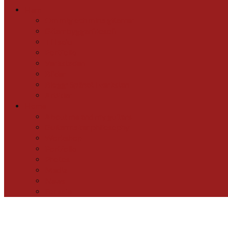
for:
Hem
Om mig och mina gitarrer
Gitarrbyggarfilosofi
Till salu
Portfolio
Verkstaden
Bilder
Blogg: Spånat i verkstan
Artiklar
Home
About me and my guitars
Guitarmaker philosophy
Workshop
Portfolio
Photos
Media
News
For sale