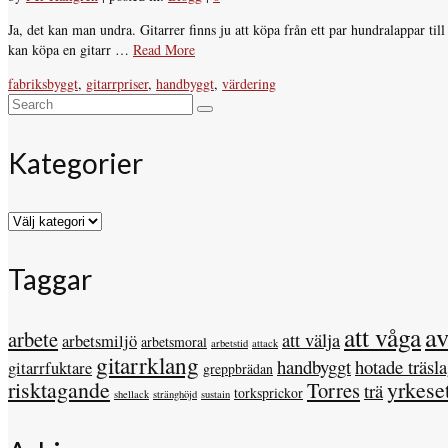
Ja, det kan man undra. Gitarrer finns ju att köpa från ett par hundralappar til
kan köpa en gitarr …
Read More
fabriksbyggt
,
gitarrpriser
,
handbyggt
,
värdering
Search
for:
Kategorier
Kategorier
Taggar
a
att våga
arbete
att välja
arbetsmiljö
arbetsmoral
arbetstid
attack
gitarrklang
handbyggt
hotade träsl
gitarrfuktare
greppbrädan
risktagande
yrkese
Torres
trä
torksprickor
shellack
stränghöjd
sustain