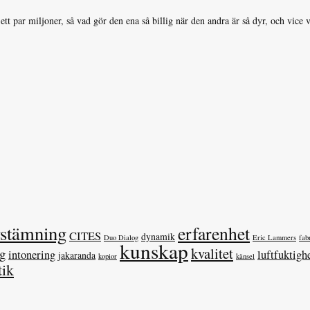
l ett par miljoner, så vad gör den ena så billig när den andra är så dyr, och vice
vstämning
erfarenhet
CITES
dynamik
Duo Dialog
Eric Lammers
fab
kunskap
kvalitet
ag
intonering
luftfuktigh
jakaranda
kopior
känsel
tik