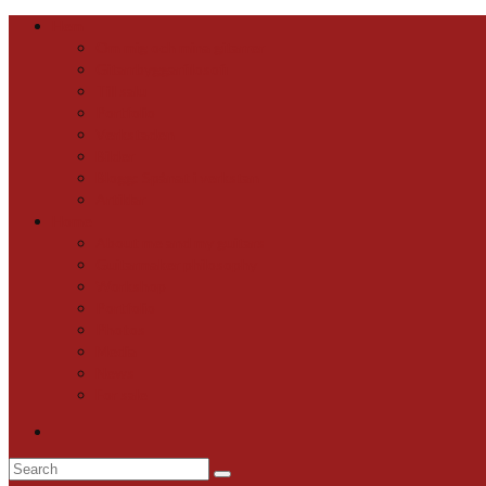
Hem
Om mig och mina gitarrer
Gitarrbyggarfilosofi
Till salu
Portfolio
Verkstaden
Bilder
Blogg: Spånat i verkstan
Artiklar
Home
About me and my guitars
Guitarmaker philosophy
Workshop
Portfolio
Photos
Media
News
For sale
Search