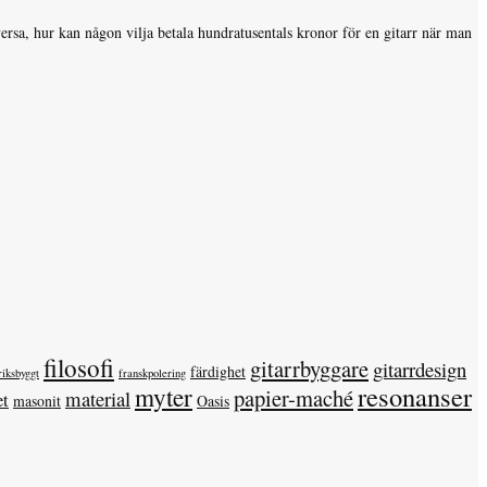
 versa, hur kan någon vilja betala hundratusentals kronor för en gitarr när man
filosofi
gitarrbyggare
gitarrdesign
färdighet
riksbyggt
franskpolering
resonanser
myter
papier-maché
material
et
masonit
Oasis