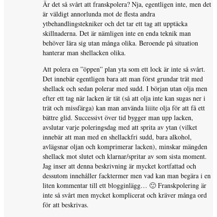
Är det så svårt att franskpolera? Nja, egentligen inte, men det
är väldigt annorlunda mot de flesta andra
ytbehandlingstekniker och det tar ett tag att upptäcka
skillnaderna. Det är nämligen inte en enda teknik man
behöver lära sig utan många olika. Beroende på situation
hanterar man shellacken olika.
Att polera en ”öppen” plan yta som ett lock är inte så svårt.
Det innebär egentligen bara att man först grundar trät med
shellack och sedan polerar med sudd. I början utan olja men
efter ett tag när lacken är tät (så att olja inte kan sugas ner i
trät och missfärga) kan man använda liiite olja för att få ett
bättre glid. Successivt över tid bygger man upp lacken,
avslutar varje poleringsdag med att sprita av ytan (vilket
innebär att man med en shellackfri sudd, bara alkohol,
avlägsnar oljan och komprimerar lacken), minskar mängden
shellack mot slutet och klarnar/spritar av som sista moment.
Jag inser att denna beskrivning är mycket kortfattad och
dessutom innehåller facktermer men vad kan man begära i en
liten kommentar till ett blogginlägg… 🙂 Franskpolering är
inte så svårt men mycket komplicerat och kräver många ord
för att beskrivas.