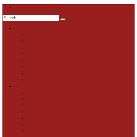
Search
for:
Hem
Om mig och mina gitarrer
Gitarrbyggarfilosofi
Till salu
Portfolio
Verkstaden
Bilder
Blogg: Spånat i verkstan
Artiklar
Home
About me and my guitars
Guitarmaker philosophy
Workshop
Portfolio
Photos
Media
News