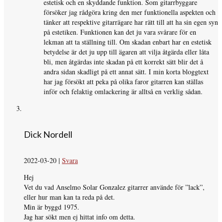
estetisk och en skyddande funktion. Som gitarrbyggare
försöker jag rådgöra kring den mer funktionella aspekten och
tänker att respektive gitarrägare har rätt till att ha sin egen syn
på estetiken. Funktionen kan det ju vara svårare för en
lekman att ta ställning till. Om skadan enbart har en estetisk
betydelse är det ju upp till ägaren att vilja åtgärda eller låta
bli, men åtgärdas inte skadan på ett korrekt sätt blir det å
andra sidan skadligt på ett annat sätt. I min korta bloggtext
har jag försökt att peka på olika faror gitarren kan ställas
inför och felaktig omlackering är alltså en verklig sådan.
Dick Nordell
2022-03-20
|
Svara
Hej
Vet du vad Anselmo Solar Gonzalez gitarrer använde för ”lack”,
eller hur man kan ta reda på det.
Min är byggd 1975.
Jag har sökt men ej hittat info om detta.