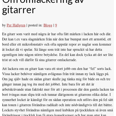
gitarrer
by
Per Hallgren
|
posted in:
Blogg
|
9
En gitarr som varit med några år har ofta fått märken i lacken här och där.
Det kan t.ex vara slagmärken från när den har bumpat mot ett armstöd, ett
bord eller ett mikrofonstativ och ofta uppstår repor av naglar som kommer
åt locket då vi spelar. Så länge som trät inte har spruckit så har detta
egentligen inte någon större betydelse. En del kan dock tycka att det ser lite
trist ut och vill därför få sina gitarrer omlackerade.
Att lackera om en gitarr kan vara ett stort jobb om den har “fel” sorts lack.
Vissa lacker behöver nämligen avlägsnas från trät innan ny lack läggs på.
Om jag själv hade en sådan gitarr skulle jag tänka mig för både en och tre
gånger innan jag tog itu med det jobbet. Inte bara för att det är
arbetskrävande utan faktiskt mer för att i processen där den gamla lacken tas
bort tvingas man slipa trät och tunnar därigenom ut gitarrens olika delar. I
synnerhet locket är känsligt för en sådan operation och utförs den på fel sätt
kan tonen i gitarren förändras radikalt och inte nödvändigtvis till det bättre.
Lockets styvhet förändras nämligen med kubiken på tjockleken så även små
förändringar i tjocklek kan få stora konsekvenser och har man otur kan