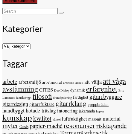
Search
for:
Kategorier
Kategorier
Taggar
att våga
arbete
att välja
arbetsmiljö
arbetsmoral
arbetstid
attack
avstämning
erfarenhet
CITES
dynamik
Duo Dialog
Eric
filosofi
gitarrbyggare
färdighet
Lammers
fabriksbyggt
franskpolering
gitarrklang
gitarrdesign
gitarrfuktare
greppbrädan
handbyggt
hotade träslag
intonering
jakaranda
kopior
kunskap
kvalitet
material
luftfuktighet
masonit
känsel
resonanser
myter
risktagande
papier-maché
Oasis
yrkesetik
Torres
trä
torksprickor
shellack
stränghöjd
sustain