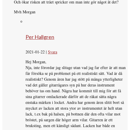
Och ökar risken att träet spricker om man inte gör något åt det?
Mvh Morgan
Per Hallgren
2021-01-22
|
Svara
Hej Morgan,
Nja, inte förordar jag slitage utan vad jag far efter är att man
får försöka se på problemet på ett realistiskt sätt. Vad är då
realistiskt? Genom åren har jag stött på många ytterligheter
vad det gäller gitarrägares syn på hur deras instrument
behöver tas om hand. Några har kommit till mig för att få
sina gitarrer omlackerade därför att de råkat sätta några
enstaka märken i locket. Andra har genom åren slitit bort så
mycket av lacken att stora ytor av instrumentet är helt utan
lack, t.ex bak på halsen, på bottnen där den ofta vilar mot
bröstet, på sargen där höger arm vilar. Gitarren är ett
bruksting, men ett känsligt sådant. Lacken har både en