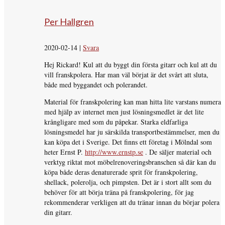
Per Hallgren
2020-02-14
|
Svara
Hej Rickard! Kul att du byggt din första gitarr och kul att du
vill franskpolera. Har man väl börjat är det svårt att sluta,
både med byggandet och polerandet.
Material för franskpolering kan man hitta lite varstans numera
med hjälp av internet men just lösningsmedlet är det lite
krångligare med som du påpekar. Starka eldfarliga
lösningsmedel har ju särskilda transportbestämmelser, men du
kan köpa det i Sverige. Det finns ett företag i Mölndal som
heter Ernst P.
http://www.ernstp.se
. De säljer material och
verktyg riktat mot möbelrenoveringsbranschen så där kan du
köpa både deras denaturerade sprit för franskpolering,
shellack, polerolja, och pimpsten. Det är i stort allt som du
behöver för att börja träna på franskpolering, för jag
rekommenderar verkligen att du tränar innan du börjar polera
din gitarr.