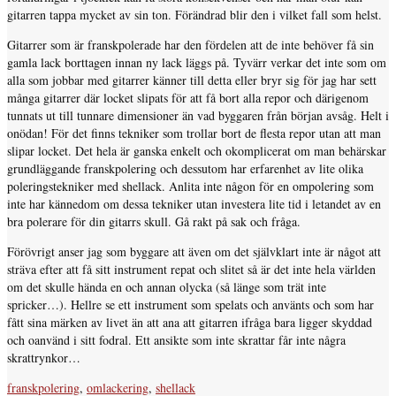
gitarren tappa mycket av sin ton. Förändrad blir den i vilket fall som helst.
Gitarrer som är franskpolerade har den fördelen att de inte behöver få sin
gamla lack borttagen innan ny lack läggs på. Tyvärr verkar det inte som om
alla som jobbar med gitarrer känner till detta eller bryr sig för jag har sett
många gitarrer där locket slipats för att få bort alla repor och därigenom
tunnats ut till tunnare dimensioner än vad byggaren från början avsåg. Helt i
onödan! För det finns tekniker som trollar bort de flesta repor utan att man
slipar locket. Det hela är ganska enkelt och okomplicerat om man behärskar
grundläggande franskpolering och dessutom har erfarenhet av lite olika
poleringstekniker med shellack. Anlita inte någon för en ompolering som
inte har kännedom om dessa tekniker utan investera lite tid i letandet av en
bra polerare för din gitarrs skull. Gå rakt på sak och fråga.
Förövrigt anser jag som byggare att även om det självklart inte är något att
sträva efter att få sitt instrument repat och slitet så är det inte hela världen
om det skulle hända en och annan olycka (så länge som trät inte
spricker…). Hellre se ett instrument som spelats och använts och som har
fått sina märken av livet än att ana att gitarren ifråga bara ligger skyddad
och oanvänd i sitt fodral. Ett ansikte som inte skrattar får inte några
skrattrynkor…
franskpolering
,
omlackering
,
shellack