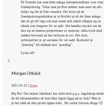
På Youtube kan man hitta många instruktionsfilmer som visar
franskpolering. Tittar man på flera märker man snart att alla
skiljer sig lite åt från varandra. Det beror på att
franskpoleringstekniken är så flexibel så att det finns många
sätt att gå till väga och man måste helt enkelt tillägna sig en
teknik som fungerar för en själv. Det handlar mycket om att
lära sig att hantera proportioner av material, olika tryck med
sudden beroende på hur lackytan är osv. Det stora
nybörjarfelet är att använda för våt sudd. Kodordet är
”polering” till skillnad mot ”pensling”.
Lycka till!
Morgan Otbäck
2021-01-22
|
Svara
Hej Per! Om lacken (shellack) har slitits bort p.g.a. nagelskrap skulle
du då rekommendera att man låter någon lägga på ny lack? Man är
ju lite rädd att slita på det öppna träet.. Du verkar förorda slitage 🙂