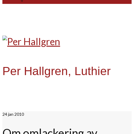
For sale
Per Hallgren, Luthier
24
jan 2010
Om omlackering av