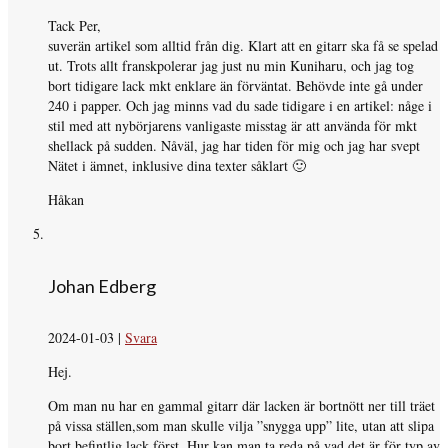
Tack Per,
suverän artikel som alltid från dig. Klart att en gitarr ska få se spelad
ut. Trots allt franskpolerar jag just nu min Kuniharu, och jag tog
bort tidigare lack mkt enklare än förväntat. Behövde inte gå under
240 i papper. Och jag minns vad du sade tidigare i en artikel: någe i
stil med att nybörjarens vanligaste misstag är att använda för mkt
shellack på sudden. Nåväl, jag har tiden för mig och jag har svept
Nätet i ämnet, inklusive dina texter såklart 🙂
Håkan
Johan Edberg
2024-01-03
|
Svara
Hej.
Om man nu har en gammal gitarr där lacken är bortnött ner till träet
på vissa ställen,som man skulle vilja ”snygga upp” lite, utan att slipa
bort befintlig lack först. Hur kan man ta reda på vad det är för typ av