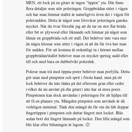
MEN, ett lock på en gitarr är ingen ”öppen” yta. Där finns
flera detaljer som stör poleringen. Greppbrädan sitter i vägen
och har man limmat stallet är naturligtvis även det i vägen för
polersudden. Detta är något som försvårar poleringen ganska
mycket. När du övar föreslår jag att du tar en stor flat bräda
eller bit av plywood eller liknande och limmar på något som
liknar en greppbräda och ett stall. Det behöver inte vara mer
än några klossar som sitter i vägen så att du får öva hur man
för sudden. För att komma åt ordentligt in i hörnet mellan
greppbrädan/stallet behöver man en mycket spetsig sudd eller
till och med bara en dubbelvikt polerduk.
Polerar man trä med öppna porer behöver man porfylla. Detta
gör man med pimpsten och sprit i första hand, men på ett
lock behöver du inte tänka på det eftersom gran eller ceder
(vilket du nu använt på din gitarr) inte har så stora porer.
Pimpstenen kan dock användas i poleringen för att hjälpa till
att få en planare yta. Mängden pimpsten som används är då
verkligen minimal. Tänk den mängd du får om du lätt doppar
fingertippen i pimpsten och duttar fingret mot locket. Blås
sedan bort det fingret lämnade på locket. Den lilla mängd som
blir klar efter blåsningen är lagom. 🙂