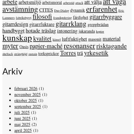
att våga
arbete
att välja
arbetsmiljö
arbetsmoral
arbetstid
attack
avstämning
erfarenhet
CITES
dynamik
Duo Dialog
Eric
filosofi
gitarrbyggare
färdighet
Lammers
fabriksbyggt
franskpolering
gitarrklang
gitarrdesign
gitarrfuktare
greppbrädan
handbyggt
hotade träslag
intonering
jakaranda
kopior
kunskap
kvalitet
material
luftfuktighet
masonit
känsel
resonanser
myter
risktagande
papier-maché
Oasis
yrkesetik
Torres
trä
torksprickor
shellack
stränghöjd
sustain
Arkiv
februari 2026
(1)
november 2025
(1)
oktober 2025
(1)
september 2025
(1)
juli 2025
(1)
juni 2025
(1)
maj 2025
(2)
april 2025
(1)