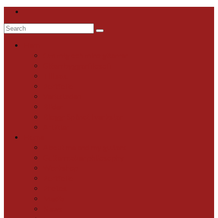
Search
for:
Hem
Om mig och mina gitarrer
Gitarrbyggarfilosofi
Till salu
Portfolio
Verkstaden
Bilder
Blogg: Spånat i verkstan
Artiklar
Home
About me and my guitars
Guitarmaker philosophy
Workshop
Portfolio
Photos
Media
News