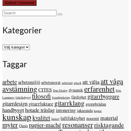
Search
for:
Kategorier
Kategorier
Taggar
att våga
arbete
att välja
arbetsmiljö
arbetsmoral
arbetstid
attack
avstämning
erfarenhet
CITES
dynamik
Duo Dialog
Eric
filosofi
gitarrbyggare
färdighet
Lammers
fabriksbyggt
franskpolering
gitarrklang
gitarrdesign
gitarrfuktare
greppbrädan
handbyggt
hotade träslag
intonering
jakaranda
kopior
kunskap
kvalitet
material
luftfuktighet
masonit
känsel
resonanser
myter
risktagande
papier-maché
Oasis