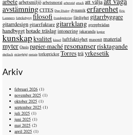
att våga
arbete
att välja
arbetsmiljö
arbetsmoral
arbetstid
attack
avstämning
erfarenhet
CITES
dynamik
Duo Dialog
Eric
filosofi
gitarrbyggare
färdighet
Lammers
fabriksbyggt
franskpolering
gitarrklang
gitarrdesign
gitarrfuktare
greppbrädan
handbyggt
hotade träslag
intonering
jakaranda
kopior
kunskap
kvalitet
material
luftfuktighet
masonit
känsel
resonanser
myter
risktagande
papier-maché
Oasis
yrkesetik
Torres
trä
torksprickor
shellack
stränghöjd
sustain
Arkiv
februari 2026
(1)
november 2025
(1)
oktober 2025
(1)
september 2025
(1)
juli 2025
(1)
juni 2025
(1)
maj 2025
(2)
april 2025
(1)