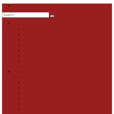
Search
for:
Hem
Om mig och mina gitarrer
Gitarrbyggarfilosofi
Till salu
Portfolio
Verkstaden
Bilder
Blogg: Spånat i verkstan
Artiklar
Home
About me and my guitars
Guitarmaker philosophy
Workshop
Portfolio
Photos
Media
News