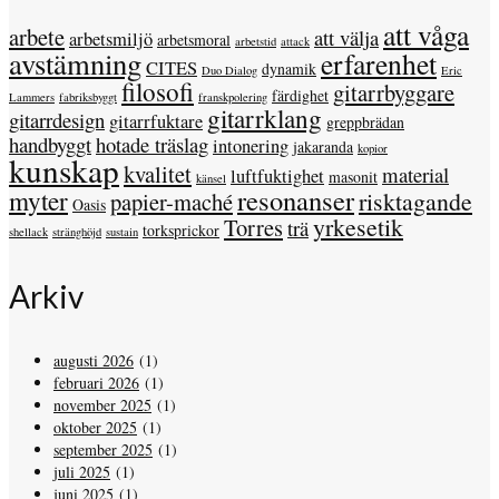
att våga
arbete
att välja
arbetsmiljö
arbetsmoral
arbetstid
attack
avstämning
erfarenhet
CITES
dynamik
Duo Dialog
Eric
filosofi
gitarrbyggare
färdighet
Lammers
fabriksbyggt
franskpolering
gitarrklang
gitarrdesign
gitarrfuktare
greppbrädan
handbyggt
hotade träslag
intonering
jakaranda
kopior
kunskap
kvalitet
material
luftfuktighet
masonit
känsel
resonanser
myter
risktagande
papier-maché
Oasis
yrkesetik
Torres
trä
torksprickor
shellack
stränghöjd
sustain
Arkiv
augusti 2026
(1)
februari 2026
(1)
november 2025
(1)
oktober 2025
(1)
september 2025
(1)
juli 2025
(1)
juni 2025
(1)