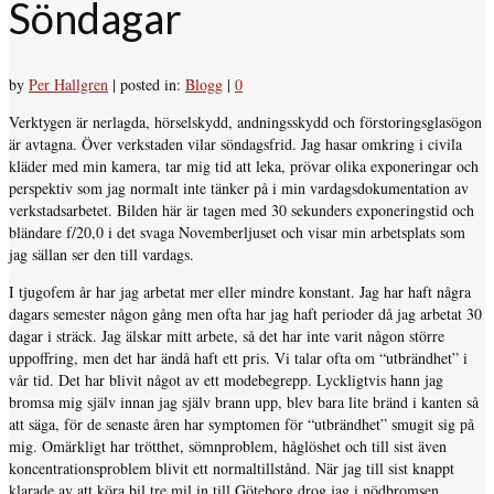
Söndagar
by
Per Hallgren
|
posted in:
Blogg
|
0
Verktygen är nerlagda, hörselskydd, andningsskydd och förstoringsglasögon
är avtagna. Över verkstaden vilar söndagsfrid. Jag hasar omkring i civila
kläder med min kamera, tar mig tid att leka, prövar olika exponeringar och
perspektiv som jag normalt inte tänker på i min vardagsdokumentation av
verkstadsarbetet. Bilden här är tagen med 30 sekunders exponeringstid och
bländare f/20,0 i det svaga Novemberljuset och visar min arbetsplats som
jag sällan ser den till vardags.
I tjugofem år har jag arbetat mer eller mindre konstant. Jag har haft några
dagars semester någon gång men ofta har jag haft perioder då jag arbetat 30
dagar i sträck. Jag älskar mitt arbete, så det har inte varit någon större
uppoffring, men det har ändå haft ett pris. Vi talar ofta om “utbrändhet” i
vår tid. Det har blivit något av ett modebegrepp. Lyckligtvis hann jag
bromsa mig själv innan jag själv brann upp, blev bara lite bränd i kanten så
att säga, för de senaste åren har symptomen för “utbrändhet” smugit sig på
mig. Omärkligt har trötthet, sömnproblem, håglöshet och till sist även
koncentrationsproblem blivit ett normaltillstånd. När jag till sist knappt
klarade av att köra bil tre mil in till Göteborg drog jag i nödbromsen.