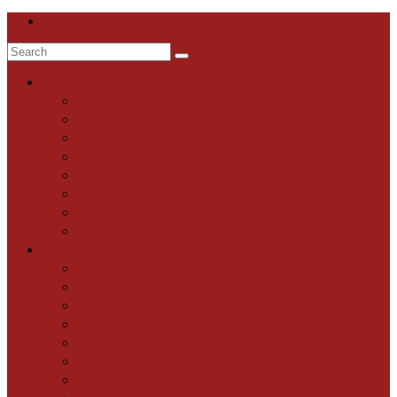
Search
for:
Hem
Om mig och mina gitarrer
Gitarrbyggarfilosofi
Till salu
Portfolio
Verkstaden
Bilder
Blogg: Spånat i verkstan
Artiklar
Home
About me and my guitars
Guitarmaker philosophy
Workshop
Portfolio
Photos
Media
News