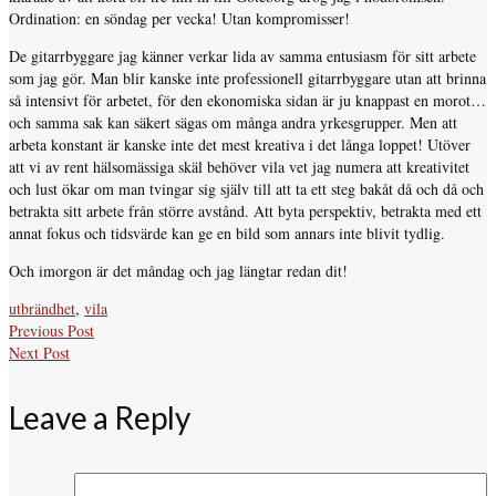
Ordination: en söndag per vecka! Utan kompromisser!
De gitarrbyggare jag känner verkar lida av samma entusiasm för sitt arbete
som jag gör. Man blir kanske inte professionell gitarrbyggare utan att brinna
så intensivt för arbetet, för den ekonomiska sidan är ju knappast en morot…
och samma sak kan säkert sägas om många andra yrkesgrupper. Men att
arbeta konstant är kanske inte det mest kreativa i det långa loppet! Utöver
att vi av rent hälsomässiga skäl behöver vila vet jag numera att kreativitet
och lust ökar om man tvingar sig själv till att ta ett steg bakåt då och då och
betrakta sitt arbete från större avstånd. Att byta perspektiv, betrakta med ett
annat fokus och tidsvärde kan ge en bild som annars inte blivit tydlig.
Och imorgon är det måndag och jag längtar redan dit!
utbrändhet
,
vila
Previous Post
Next Post
Leave a Reply