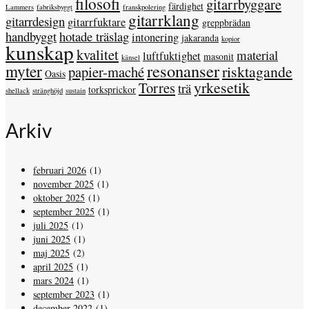
filosofi
gitarrbyggare
färdighet
Lammers
fabriksbyggt
franskpolering
gitarrklang
gitarrdesign
gitarrfuktare
greppbrädan
handbyggt
hotade träslag
intonering
jakaranda
kopior
kunskap
kvalitet
material
luftfuktighet
masonit
känsel
resonanser
myter
risktagande
papier-maché
Oasis
yrkesetik
Torres
trä
torksprickor
shellack
stränghöjd
sustain
Arkiv
februari 2026
(1)
november 2025
(1)
oktober 2025
(1)
september 2025
(1)
juli 2025
(1)
juni 2025
(1)
maj 2025
(2)
april 2025
(1)
mars 2024
(1)
september 2023
(1)
december 2022
(1)