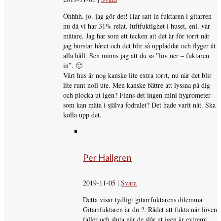
Öhhhh. jo. jag gör det! Har satt in fuktaren i gitarren
nu då vi har 31% relat. luftfuktighet i huset, enl. vår
mätare. Jag har som ett tecken att det är för torrt när
jag borstar håret och det blir så uppladdat och flyger åt
alla håll. Sen minns jag att du sa ”löv ner – fuktaren
in”. 🙂
Vårt hus är nog kanske lite extra torrt, nu när det blir
lite runt noll ute. Men kanske bättre att lyssna på dig
och plocka ut igen? Finns det ingen mini hygrometer
som kan mäta i själva fodralet? Det hade varit nåt. Ska
kolla upp det.
Per Hallgren
2019-11-05
|
Svara
Detta visar tydligt gitarrfuktarens dilemma.
Gitarrfuktaren är du ?. Rådet att fukta när löven
faller och sluta när de slår ut igen är extremt