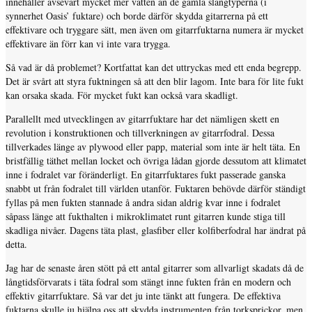
innehåller avsevärt mycket mer vatten än de gamla slangtyperna (i
synnerhet Oasis’ fuktare) och borde därför skydda gitarrerna på ett
effektivare och tryggare sätt, men även om gitarrfuktarna numera är mycket
effektivare än förr kan vi inte vara trygga.
Så vad är då problemet? Kortfattat kan det uttryckas med ett enda begrepp.
Det är svårt att styra fuktningen så att den blir lagom. Inte bara för lite fukt
kan orsaka skada. För mycket fukt kan också vara skadligt.
Parallellt med utvecklingen av gitarrfuktare har det nämligen skett en
revolution i konstruktionen och tillverkningen av gitarrfodral. Dessa
tillverkades länge av plywood eller papp, material som inte är helt täta. En
bristfällig täthet mellan locket och övriga lådan gjorde dessutom att klimatet
inne i fodralet var föränderligt. En gitarrfuktares fukt passerade ganska
snabbt ut från fodralet till världen utanför. Fuktaren behövde därför ständigt
fyllas på men fukten stannade å andra sidan aldrig kvar inne i fodralet
såpass länge att fukthalten i mikroklimatet runt gitarren kunde stiga till
skadliga nivåer. Dagens täta plast, glasfiber eller kolfiberfodral har ändrat på
detta.
Jag har de senaste åren stött på ett antal gitarrer som allvarligt skadats då de
långtidsförvarats i täta fodral som stängt inne fukten från en modern och
effektiv gitarrfuktare. Så var det ju inte tänkt att fungera. De effektiva
fuktarna skulle ju hjälpa oss att skydda instrumenten från torksprickor, men