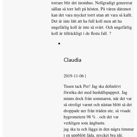
torrare blir det inomhus. Nollgradigt genererar
sällan så torr luft på hösten. På våren däremot
kan det vara mycket torrt utan att vara så kallt.
Det är inte lätt att ha full koll men att ha
ungefärlig koll är inte så svårt. Och ungefärlig
koll är tillräckligt i de flesta fall. ?
Claudia
2019-11-06
|
Tusen tack Per! Jag ska definitivt
försöka det med hushållspappret. Jag
minns dock från sommaren, när det var
så otroligt varmt och nästan blött så det
droppade ner från träden ute, så visade
hygrometern 98 % . och det var
verkligen som ångbastu.
jag ska ta och lägga in den några timmar
i en uppblött låda, mycket bra idé.