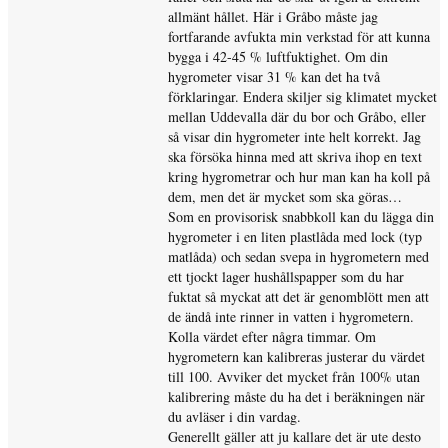
allmänt hållet. Här i Gråbo måste jag
fortfarande avfukta min verkstad för att kunna
bygga i 42-45 % luftfuktighet. Om din
hygrometer visar 31 % kan det ha två
förklaringar. Endera skiljer sig klimatet mycket
mellan Uddevalla där du bor och Gråbo, eller
så visar din hygrometer inte helt korrekt. Jag
ska försöka hinna med att skriva ihop en text
kring hygrometrar och hur man kan ha koll på
dem, men det är mycket som ska göras…
Som en provisorisk snabbkoll kan du lägga din
hygrometer i en liten plastlåda med lock (typ
matlåda) och sedan svepa in hygrometern med
ett tjockt lager hushållspapper som du har
fuktat så myckat att det är genomblött men att
de ändå inte rinner in vatten i hygrometern.
Kolla värdet efter några timmar. Om
hygrometern kan kalibreras justerar du värdet
till 100. Avviker det mycket från 100% utan
kalibrering måste du ha det i beräkningen när
du avläser i din vardag.
Generellt gäller att ju kallare det är ute desto