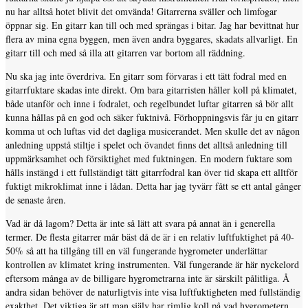
nu har alltså hotet blivit det omvända! Gitarrerna sväller och limfogar
öppnar sig. En gitarr kan till och med sprängas i bitar. Jag har bevittnat hur
flera av mina egna byggen, men även andra byggares, skadats allvarligt. En
gitarr till och med så illa att gitarren var bortom all räddning.
Nu ska jag inte överdriva. En gitarr som förvaras i ett tätt fodral med en
gitarrfuktare skadas inte direkt. Om bara gitarristen håller koll på klimatet,
både utanför och inne i fodralet, och regelbundet luftar gitarren så bör allt
kunna hållas på en god och säker fuktnivå. Förhoppningsvis får ju en gitarr
komma ut och luftas vid det dagliga musicerandet. Men skulle det av någon
anledning uppstå stiltje i spelet och övandet finns det alltså anledning till
uppmärksamhet och försiktighet med fuktningen. En modern fuktare som
hålls instängd i ett fullständigt tätt gitarrfodral kan över tid skapa ett alltför
fuktigt mikroklimat inne i lådan. Detta har jag tyvärr fått se ett antal gånger
de senaste åren.
Vad är då lagom? Detta är inte så lätt att svara på annat än i generella
termer. De flesta gitarrer mår bäst då de är i en relativ luftfuktighet på 40-
50% så att ha tillgång till en väl fungerande hygrometer underlättar
kontrollen av klimatet kring instrumenten. Väl fungerande är här nyckelord
eftersom många av de billigare hygrometrarna inte är särskilt pålitliga. Å
andra sidan behöver de naturligtvis inte visa luftfuktigheten med fullständig
exakthet. Det viktiga är att man själv har rimlig koll på vad hygrometern