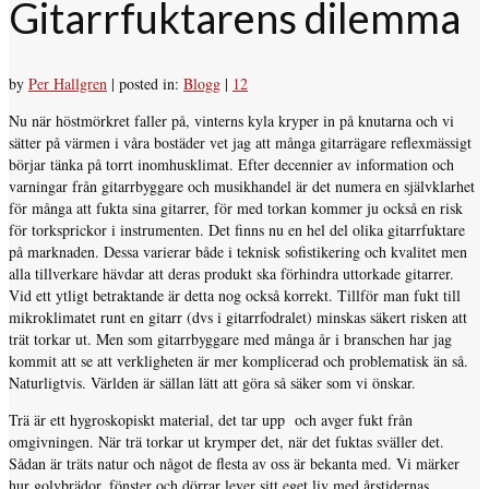
Gitarrfuktarens dilemma
by
Per Hallgren
|
posted in:
Blogg
|
12
Nu när höstmörkret faller på, vinterns kyla kryper in på knutarna och vi
sätter på värmen i våra bostäder vet jag att många gitarrägare reflexmässigt
börjar tänka på torrt inomhusklimat. Efter decennier av information och
varningar från gitarrbyggare och musikhandel är det numera en självklarhet
för många att fukta sina gitarrer, för med torkan kommer ju också en risk
för torksprickor i instrumenten. Det finns nu en hel del olika gitarrfuktare
på marknaden. Dessa varierar både i teknisk sofistikering och kvalitet men
alla tillverkare hävdar att deras produkt ska förhindra uttorkade gitarrer.
Vid ett ytligt betraktande är detta nog också korrekt. Tillför man fukt till
mikroklimatet runt en gitarr (dvs i gitarrfodralet) minskas säkert risken att
trät torkar ut. Men som gitarrbyggare med många år i branschen har jag
kommit att se att verkligheten är mer komplicerad och problematisk än så.
Naturligtvis. Världen är sällan lätt att göra så säker som vi önskar.
Trä är ett hygroskopiskt material, det tar upp
och avger fukt från
omgivningen. När trä torkar ut krymper det, när det fuktas sväller det.
Sådan är träts natur och något de flesta av oss är bekanta med. Vi märker
hur golvbrädor, fönster och dörrar lever sitt eget liv med årstidernas