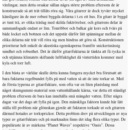
växlingar, men detta orsakar sällan några större problem eftersom de är
konstruerade så att trät tillåts röra sig. Våra gitarrer är dock tyvärr mycket
känsligare än de mer robust byggda delarna i t.ex ett hus. En gitarr är byggd
av tunt trä, av olika träslag med skilda fuktrörelser, och gitarrens delar är
sammanfogade endast av lim. Tonribbor och balkar går kors och tvärs på
både locket och bottnen och det uppstår därför lätt spänningar mellan de
olika delarna när trät vill röra sig men hindras att göra så. Konstruktionen
prioriterar helt enkelt de akustiska egenskaperna framför snickerimässig
sundhet och robusthet. Det är därför gitarrfuktarna är tänkta att få rycka in
och utjämna klimatets skiftande luftfuktighet då vintertiden kommer med
kyla och torr luft.
I den bästa av världar skulle detta kunna fungera mycket bra förutsatt att
bara fuktarna regelbundet fylls på med vatten så att de inte torkar ut. Med
de första typerna av gitarrfuktare, som ofta var en liten plastslang med
något skumgummi-material som vattenhållande kärna, var detta ett ständigt
problem eftersom de bara kan innehålla små mängder vatten. Efter några
dagar var det dags att fylla på igen. Den mänskliga faktorn kunde här lätt
ställa till problem när glömskan gjorde att fuktaren torkade ut och gitarren
därmed hotades av torksprickor. Detta problem drev på utvecklingen av nya
typer av gitarrfuktare och på marknaden finns det idag flera olika typer. De
populäraste är av märkena “Planet Waves” respektive “Oasis”. Dessa