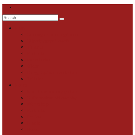
Search
for:
Hem
Om mig och mina gitarrer
Gitarrbyggarfilosofi
Till salu
Portfolio
Verkstaden
Bilder
Blogg: Spånat i verkstan
Artiklar
Home
About me and my guitars
Guitarmaker philosophy
Workshop
Portfolio
Photos
Media
News