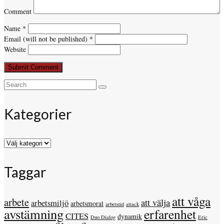
Comment
Name
*
Email (will not be published)
*
Website
Search
for:
Kategorier
Kategorier
Taggar
att våga
arbete
att välja
arbetsmiljö
arbetsmoral
arbetstid
attack
avstämning
erfarenhet
CITES
dynamik
Duo Dialog
Eric