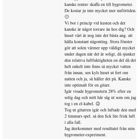
kanske rentav skaffa en till hygrometer.
De kostar ju inte mycket mer nuförtiden.
🙂
Vi bor i princip vid kusten och det
kanske är något torrare än hos dig? Och
huset vårt är nog inte det bästa ang. att
hålla konstant någonting. Stora fönster
gör att solen värmer upp väldigt mycket
under dagen när det är soligt, då sjunker
den relativa luftfuktigheten en del då det
helt enkelt inte finns så mycket vatten
från innan, sen kyls huset ut fort om
natten och ja, så håller det på. Kanske
inte optimalt för en gitarr.
Igår visade hygrometern 28% efter en
solig dag och mitt hår såg ut som om jag
tog i en el-kabel. 😉
Tog ut gitarren igår och luftade den med
2 timmars spel. så den fick lite frisk luft
i alla fall.
Jag återkommer med resultatet från min
hygrometer-experiment.