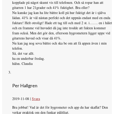
kopplade på något skumt vis till telefonen. Och så ropar han att
gitarren 1 har 21grader och 41% fuktighet. Bra eller?
Nu kanske jag kan ha lite bättre koll på hur fuktigt det är i själva
lådan. 41% är väl nästan perfekt och det uppnås endast med en enda
fuktare! Helt otroligt! Hade ett tag till och med 2 st. i……. en i hålet
och en framme vid huvudet då jag inte trodde att fukten kommer
fram också. Men det gör den, eftersom hygrometern ligger uppe vid
gitarrens huvud och visar då 41%.
Nu kan jag nog sova bättre och ska be om att få appen även i min
telefon.
Så, det var allt.
ha en underbar fredag.
hälsn. Claudia
Per Hallgren
2019-11-08
|
Svara
Bra jobbat! Vad är det för hygrometer och app du har skaffat? Den
verkar praktisk om den funkar pålitligt.