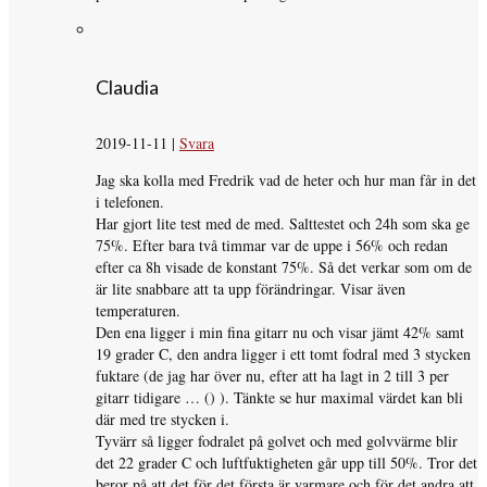
Claudia
2019-11-11
|
Svara
Jag ska kolla med Fredrik vad de heter och hur man får in det
i telefonen.
Har gjort lite test med de med. Salttestet och 24h som ska ge
75%. Efter bara två timmar var de uppe i 56% och redan
efter ca 8h visade de konstant 75%. Så det verkar som om de
är lite snabbare att ta upp förändringar. Visar även
temperaturen.
Den ena ligger i min fina gitarr nu och visar jämt 42% samt
19 grader C, den andra ligger i ett tomt fodral med 3 stycken
fuktare (de jag har över nu, efter att ha lagt in 2 till 3 per
gitarr tidigare … () ). Tänkte se hur maximal värdet kan bli
där med tre stycken i.
Tyvärr så ligger fodralet på golvet och med golvvärme blir
det 22 grader C och luftfuktigheten går upp till 50%. Tror det
beror på att det för det första är varmare och för det andra att