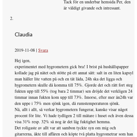
Tack för en underbar hemsida Per, den
är väldigt givande och intressant.
Claudia
2019-11-08
|
Svara
Hej igen,
experimentet med hygrometern gick bra! I brist på hushållspapper
kollade jag på nätet och stötte på ett annat sätt: salt in en liten kapsyl
man häller lite vatten på och en tät låda, 24h ska det ligga och
hygrometern skulle då komma till 75%. Gjorde det och rätt fort steg
fukten upp till 55% (tog bara 2 timmar) sen dröjde det verkligen 24
timmar innan fukten kom upp till 73%. Imorse, efter mer än24h var
den uppe i 75% men sjönk igen, då rumstemperaturen sjönk.
Nå, allt i allt, så verkar hygrometern fungerar, kanske visar något
procent för lite. Vi hade tydligen 2 till mätare i huset och även dessa
visa 31% resp. 32% så nog är det låg fuktighet hemma.
Det roligaste av allt var att sambon tyckte syn om mig och
gitarrerna, åkte till affären och köpte två platta hygrometrar som han