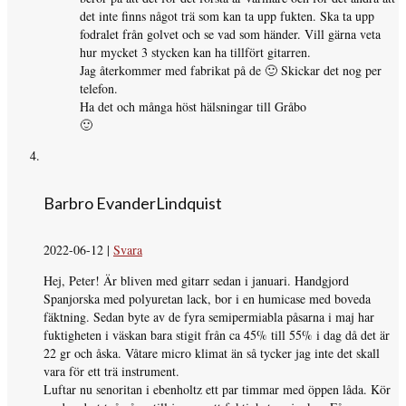
det inte finns något trä som kan ta upp fukten. Ska ta upp
fodralet från golvet och se vad som händer. Vill gärna veta
hur mycket 3 stycken kan ha tillfört gitarren.
Jag återkommer med fabrikat på de 🙂 Skickar det nog per
telefon.
Ha det och många höst hälsningar till Gråbo
🙂
Barbro EvanderLindquist
2022-06-12
|
Svara
Hej, Peter! Är bliven med gitarr sedan i januari. Handgjord
Spanjorska med polyuretan lack, bor i en humicase med boveda
fäktning. Sedan byte av de fyra semipermiabla påsarna i maj har
fuktigheten i väskan bara stigit från ca 45% till 55% i dag då det är
22 gr och åska. Våtare micro klimat än så tycker jag inte det skall
vara för ett trä instrument.
Luftar nu senoritan i ebenholtz ett par timmar med öppen låda. Kör