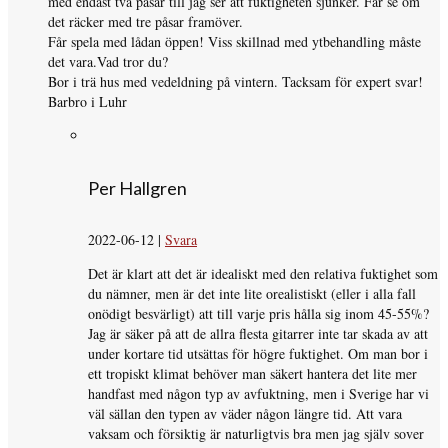
med endast två påsar till jag ser att fuktigheten sjunker. Får se om
det räcker med tre påsar framöver.
Får spela med lådan öppen! Viss skillnad med ytbehandling måste
det vara.Vad tror du?
Bor i trä hus med vedeldning på vintern. Tacksam för expert svar!
Barbro i Luhr
Per Hallgren
2022-06-12
|
Svara
Det är klart att det är idealiskt med den relativa fuktighet som
du nämner, men är det inte lite orealistiskt (eller i alla fall
onödigt besvärligt) att till varje pris hålla sig inom 45-55%?
Jag är säker på att de allra flesta gitarrer inte tar skada av att
under kortare tid utsättas för högre fuktighet. Om man bor i
ett tropiskt klimat behöver man säkert hantera det lite mer
handfast med någon typ av avfuktning, men i Sverige har vi
väl sällan den typen av väder någon längre tid. Att vara
vaksam och försiktig är naturligtvis bra men jag själv sover