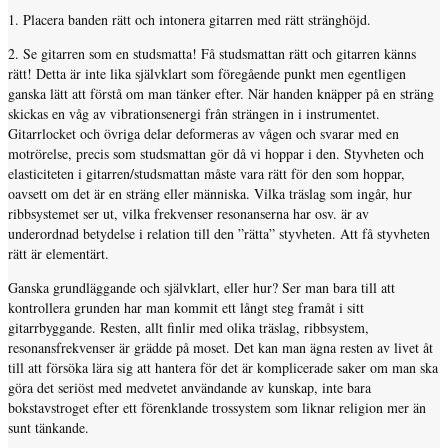
1. Placera banden rätt och intonera gitarren med rätt stränghöjd.
2. Se gitarren som en studsmatta! Få studsmattan rätt och gitarren känns
rätt! Detta är inte lika självklart som föregående punkt men egentligen
ganska lätt att förstå om man tänker efter. När handen knäpper på en sträng
skickas en våg av vibrationsenergi från strängen in i instrumentet.
Gitarrlocket och övriga delar deformeras av vågen och svarar med en
motrörelse, precis som studsmattan gör då vi hoppar i den. Styvheten och
elasticiteten i gitarren/studsmattan måste vara rätt för den som hoppar,
oavsett om det är en sträng eller människa. Vilka träslag som ingår, hur
ribbsystemet ser ut, vilka frekvenser resonanserna har osv. är av
underordnad betydelse i relation till den ”rätta” styvheten. Att få styvheten
rätt är elementärt.
Ganska grundläggande och självklart, eller hur? Ser man bara till att
kontrollera grunden har man kommit ett långt steg framåt i sitt
gitarrbyggande. Resten, allt finlir med olika träslag, ribbsystem,
resonansfrekvenser är grädde på moset. Det kan man ägna resten av livet åt
till att försöka lära sig att hantera för det är komplicerade saker om man ska
göra det seriöst med medvetet användande av kunskap, inte bara
bokstavstroget efter ett förenklande trossystem som liknar religion mer än
sunt tänkande.