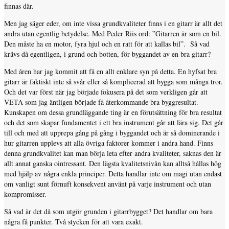
finnas där.
Men jag säger eder, om inte vissa grundkvaliteter finns i en gitarr är allt det
andra utan egentlig betydelse. Med Peder Riis ord: ”Gitarren är som en bil.
Den måste ha en motor, fyra hjul och en ratt för att kallas bil”. Så vad
krävs då egentligen, i grund och botten, för byggandet av en bra gitarr?
Med åren har jag kommit att få en allt enklare syn på detta. En hyfsat bra
gitarr är faktiskt inte så svår eller så komplicerad att bygga som många tror.
Och det var först när jag började fokusera på det som verkligen går att
VETA som jag äntligen började få återkommande bra byggresultat.
Kunskapen om dessa grundläggande ting är en förutsättning för bra resultat
och det som skapar fundamentet i ett bra instrument går att lära sig. Det går
till och med att upprepa gång på gång i byggandet och är så dominerande i
hur gitarren upplevs att alla övriga faktorer kommer i andra hand. Finns
denna grundkvalitet kan man börja leta efter andra kvaliteter, saknas den är
allt annat ganska ointressant. Den lägsta kvalitetsnivån kan alltså hållas hög
med hjälp av några enkla principer. Detta handlar inte om magi utan endast
om vanligt sunt förnuft konsekvent använt på varje instrument och utan
kompromisser.
Så vad är det då som utgör grunden i gitarrbygget? Det handlar om bara
några få punkter. Två stycken för att vara exakt.