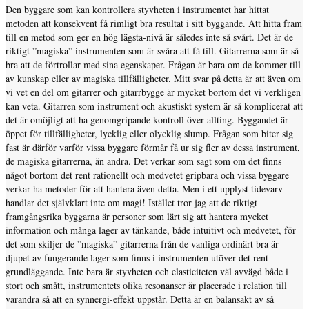
Den byggare som kan kontrollera styvheten i instrumentet har hittat
metoden att konsekvent få rimligt bra resultat i sitt byggande. Att hitta fram
till en metod som ger en hög lägsta-nivå är således inte så svårt. Det är de
riktigt ”magiska” instrumenten som är svåra att få till. Gitarrerna som är så
bra att de förtrollar med sina egenskaper. Frågan är bara om de kommer till
av kunskap eller av magiska tillfälligheter. Mitt svar på detta är att även om
vi vet en del om gitarrer och gitarrbygge är mycket bortom det vi verkligen
kan veta. Gitarren som instrument och akustiskt system är så komplicerat att
det är omöjligt att ha genomgripande kontroll över allting. Byggandet är
öppet för tillfälligheter, lycklig eller olycklig slump. Frågan som biter sig
fast är därför varför vissa byggare förmår få ur sig fler av dessa instrument,
de magiska gitarrerna, än andra. Det verkar som sagt som om det finns
något bortom det rent rationellt och medvetet gripbara och vissa byggare
verkar ha metoder för att hantera även detta. Men i ett upplyst tidevarv
handlar det självklart inte om magi! Istället tror jag att de riktigt
framgångsrika byggarna är personer som lärt sig att hantera mycket
information och många lager av tänkande, både intuitivt och medvetet, för
det som skiljer de ”magiska” gitarrerna från de vanliga ordinärt bra är
djupet av fungerande lager som finns i instrumenten utöver det rent
grundläggande. Inte bara är styvheten och elasticiteten väl avvägd både i
stort och smått, instrumentets olika resonanser är placerade i relation till
varandra så att en synnergi-effekt uppstår. Detta är en balansakt av så