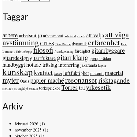
Taggar
att våga
arbete
att välja
arbetsmiljö
arbetsmoral
arbetstid
attack
avstämning
erfarenhet
CITES
dynamik
Duo Dialog
Eric
filosofi
gitarrbyggare
färdighet
Lammers
fabriksbyggt
franskpolering
gitarrklang
gitarrdesign
gitarrfuktare
greppbrädan
handbyggt
hotade träslag
intonering
jakaranda
kopior
kunskap
kvalitet
material
luftfuktighet
masonit
känsel
resonanser
myter
risktagande
papier-maché
Oasis
yrkesetik
Torres
trä
torksprickor
shellack
stränghöjd
sustain
Arkiv
februari 2026
(1)
november 2025
(1)
oktober 2025
(1)