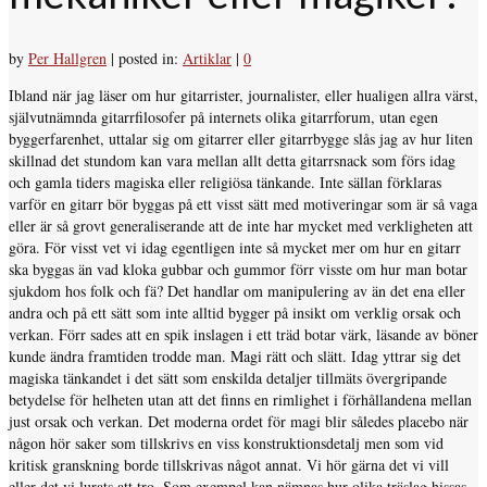
by
Per Hallgren
|
posted in:
Artiklar
|
0
Ibland när jag läser om hur gitarrister, journalister, eller hualigen allra värst,
självutnämnda gitarrfilosofer på internets olika gitarrforum, utan egen
byggerfarenhet, uttalar sig om gitarrer eller gitarrbygge slås jag av hur liten
skillnad det stundom kan vara mellan allt detta gitarrsnack som förs idag
och gamla tiders magiska eller religiösa tänkande. Inte sällan förklaras
varför en gitarr bör byggas på ett visst sätt med motiveringar som är så vaga
eller är så grovt generaliserande att de inte har mycket med verkligheten att
göra. För visst vet vi idag egentligen inte så mycket mer om hur en gitarr
ska byggas än vad kloka gubbar och gummor förr visste om hur man botar
sjukdom hos folk och fä? Det handlar om manipulering av än det ena eller
andra och på ett sätt som inte alltid bygger på insikt om verklig orsak och
verkan. Förr sades att en spik inslagen i ett träd botar värk, läsande av böner
kunde ändra framtiden trodde man. Magi rätt och slätt. Idag yttrar sig det
magiska tänkandet i det sätt som enskilda detaljer tillmäts övergripande
betydelse för helheten utan att det finns en rimlighet i förhållandena mellan
just orsak och verkan. Det moderna ordet för magi blir således placebo när
någon hör saker som tillskrivs en viss konstruktionsdetalj men som vid
kritisk granskning borde tillskrivas något annat. Vi hör gärna det vi vill
eller det vi lurats att tro. Som exempel kan nämnas hur olika träslag hissas