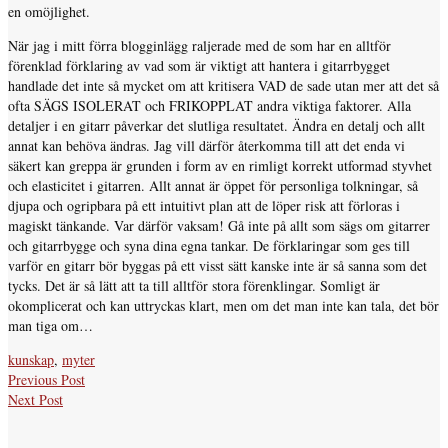
en omöjlighet.
När jag i mitt förra blogginlägg raljerade med de som har en alltför
förenklad förklaring av vad som är viktigt att hantera i gitarrbygget
handlade det inte så mycket om att kritisera VAD de sade utan mer att det så
ofta SÄGS ISOLERAT och FRIKOPPLAT andra viktiga faktorer. Alla
detaljer i en gitarr påverkar det slutliga resultatet. Ändra en detalj och allt
annat kan behöva ändras. Jag vill därför återkomma till att det enda vi
säkert kan greppa är grunden i form av en rimligt korrekt utformad styvhet
och elasticitet i gitarren. Allt annat är öppet för personliga tolkningar, så
djupa och ogripbara på ett intuitivt plan att de löper risk att förloras i
magiskt tänkande. Var därför vaksam! Gå inte på allt som sägs om gitarrer
och gitarrbygge och syna dina egna tankar. De förklaringar som ges till
varför en gitarr bör byggas på ett visst sätt kanske inte är så sanna som det
tycks. Det är så lätt att ta till alltför stora förenklingar. Somligt är
okomplicerat och kan uttryckas klart, men om det man inte kan tala, det bör
man tiga om…
kunskap
,
myter
Previous Post
Next Post