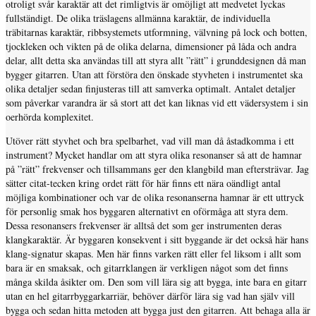
otroligt svår karaktär att det rimligtvis är omöjligt att medvetet lyckas
fullständigt. De olika träslagens allmänna karaktär, de individuella
träbitarnas karaktär, ribbsystemets utformning, välvning på lock och botten,
tjockleken och vikten på de olika delarna, dimensioner på låda och andra
delar, allt detta ska användas till att styra allt ”rätt” i grunddesignen då man
bygger gitarren. Utan att förstöra den önskade styvheten i instrumentet ska
olika detaljer sedan finjusteras till att samverka optimalt. Antalet detaljer
som påverkar varandra är så stort att det kan liknas vid ett vädersystem i sin
oerhörda komplexitet.
Utöver rätt styvhet och bra spelbarhet, vad vill man då åstadkomma i ett
instrument? Mycket handlar om att styra olika resonanser så att de hamnar
på ”rätt” frekvenser och tillsammans ger den klangbild man eftersträvar. Jag
sätter citat-tecken kring ordet rätt för här finns ett nära oändligt antal
möjliga kombinationer och var de olika resonanserna hamnar är ett uttryck
för personlig smak hos byggaren alternativt en oförmåga att styra dem.
Dessa resonansers frekvenser är alltså det som ger instrumenten deras
klangkaraktär. Är byggaren konsekvent i sitt byggande är det också här hans
klang-signatur skapas. Men här finns varken rätt eller fel liksom i allt som
bara är en smaksak, och gitarrklangen är verkligen något som det finns
många skilda åsikter om. Den som vill lära sig att bygga, inte bara en gitarr
utan en hel gitarrbyggarkarriär, behöver därför lära sig vad han själv vill
bygga och sedan hitta metoden att bygga just den gitarren. Att behaga alla är