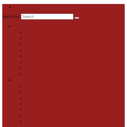
Search for:
Hem
Om mig och mina gitarrer
Gitarrbyggarfilosofi
Till salu
Portfolio
Verkstaden
Bilder
Blogg: Spånat i verkstan
Artiklar
Home
About me and my guitars
Guitarmaker philosophy
Workshop
Portfolio
Photos
Media
News