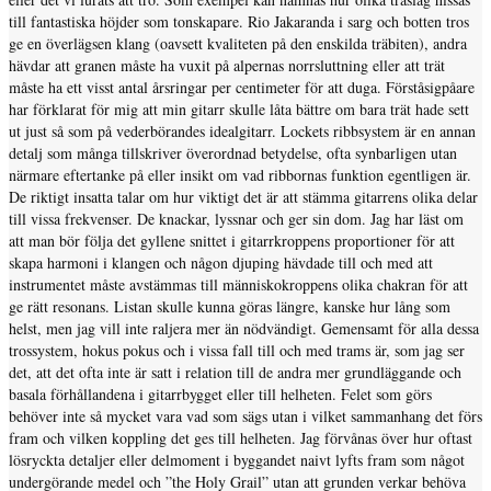
till fantastiska höjder som tonskapare. Rio Jakaranda i sarg och botten tros
ge en överlägsen klang (oavsett kvaliteten på den enskilda träbiten), andra
hävdar att granen måste ha vuxit på alpernas norrsluttning eller att trät
måste ha ett visst antal årsringar per centimeter för att duga. Förståsigpåare
har förklarat för mig att min gitarr skulle låta bättre om bara trät hade sett
ut just så som på vederbörandes idealgitarr. Lockets ribbsystem är en annan
detalj som många tillskriver överordnad betydelse, ofta synbarligen utan
närmare eftertanke på eller insikt om vad ribbornas funktion egentligen är.
De riktigt insatta talar om hur viktigt det är att stämma gitarrens olika delar
till vissa frekvenser. De knackar, lyssnar och ger sin dom. Jag har läst om
att man bör följa det gyllene snittet i gitarrkroppens proportioner för att
skapa harmoni i klangen och någon djuping hävdade till och med att
instrumentet måste avstämmas till människokroppens olika chakran för att
ge rätt resonans. Listan skulle kunna göras längre, kanske hur lång som
helst, men jag vill inte raljera mer än nödvändigt. Gemensamt för alla dessa
trossystem, hokus pokus och i vissa fall till och med trams är, som jag ser
det, att det ofta inte är satt i relation till de andra mer grundläggande och
basala förhållandena i gitarrbygget eller till helheten. Felet som görs
behöver inte så mycket vara vad som sägs utan i vilket sammanhang det förs
fram och vilken koppling det ges till helheten. Jag förvånas över hur oftast
lösryckta detaljer eller delmoment i byggandet naivt lyfts fram som något
undergörande medel och ”the Holy Grail” utan att grunden verkar behöva