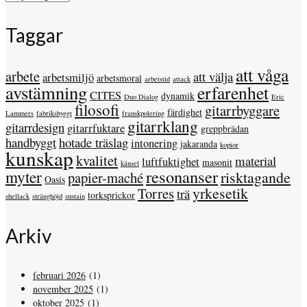
Taggar
att våga
arbete
att välja
arbetsmiljö
arbetsmoral
arbetstid
attack
avstämning
erfarenhet
CITES
dynamik
Duo Dialog
Eric
filosofi
gitarrbyggare
färdighet
Lammers
fabriksbyggt
franskpolering
gitarrklang
gitarrdesign
gitarrfuktare
greppbrädan
handbyggt
hotade träslag
intonering
jakaranda
kopior
kunskap
kvalitet
material
luftfuktighet
masonit
känsel
resonanser
myter
risktagande
papier-maché
Oasis
yrkesetik
Torres
trä
torksprickor
shellack
stränghöjd
sustain
Arkiv
februari 2026
(1)
november 2025
(1)
oktober 2025
(1)