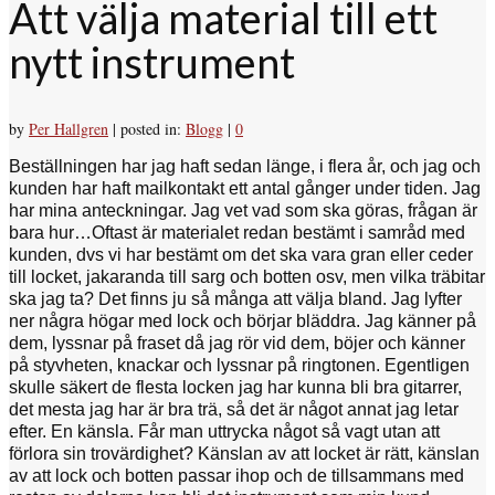
Att välja material till ett
nytt instrument
by
Per Hallgren
|
posted in:
Blogg
|
0
Beställningen har jag haft sedan länge, i flera år, och jag och
kunden har haft mailkontakt ett antal gånger under tiden. Jag
har mina anteckningar. Jag vet vad som ska göras, frågan är
bara hur…Oftast är materialet redan bestämt i samråd med
kunden, dvs vi har bestämt om det ska vara gran eller ceder
till locket, jakaranda till sarg och botten osv, men vilka träbitar
ska jag ta? Det finns ju så många att välja bland. Jag lyfter
ner några högar med lock och börjar bläddra. Jag känner på
dem, lyssnar på fraset då jag rör vid dem, böjer och känner
på styvheten, knackar och lyssnar på ringtonen. Egentligen
skulle säkert de flesta locken jag har kunna bli bra gitarrer,
det mesta jag har är bra trä, så det är något annat jag letar
efter. En känsla. Får man uttrycka något så vagt utan att
förlora sin trovärdighet? Känslan av att locket är rätt, känslan
av att lock och botten passar ihop och de tillsammans med