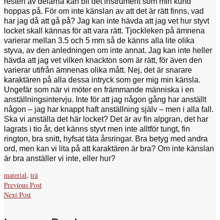
resten av delarna kan bli det instrument som min kund
hoppas på. För om inte känslan av att det är rätt finns, vad
har jag då att gå på? Jag kan inte hävda att jag vet hur styvt
locket skall kännas för att vara rätt. Tjockleken på ämnena
varierar mellan 3.5 och 5 mm så de känns alla lite olika
styva, av den anledningen om inte annat. Jag kan inte heller
hävda att jag vet vilken knackton som är rätt, för även den
varierar utifrån ämnenas olika mått. Nej, det är snarare
karaktären på alla dessa intryck som ger mig min känsla.
Ungefär som när vi möter en främmande människa i en
anställningsintervju. Inte för att jag någon gång har anställt
någon – jag har knappt haft anställning själv – men i alla fall.
Ska vi anställa det här locket? Det är av fin alpgran, det har
lagrats i tio år, det känns styvt men inte alltför tungt, fin
rington, bra snitt, hyfsat täta årsringar. Bra betyg med andra
ord, men kan vi lita på att karaktären är bra? Om inte känslan
är bra anställer vi inte, eller hur?
material
,
trä
Previous Post
Next Post