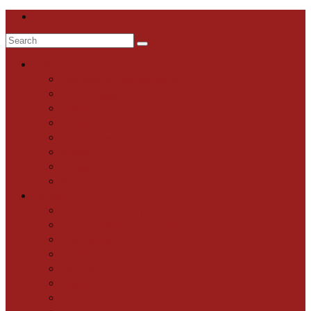
Search
for:
Hem
Om mig och mina gitarrer
Gitarrbyggarfilosofi
Till salu
Portfolio
Verkstaden
Bilder
Blogg: Spånat i verkstan
Artiklar
Home
About me and my guitars
Guitarmaker philosophy
Workshop
Portfolio
Photos
Media
News