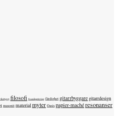
filosofi
gitarrbyggare
gitarrdesign
färdighet
riksbyggt
franskpolering
resonanser
myter
papier-maché
material
et
masonit
Oasis