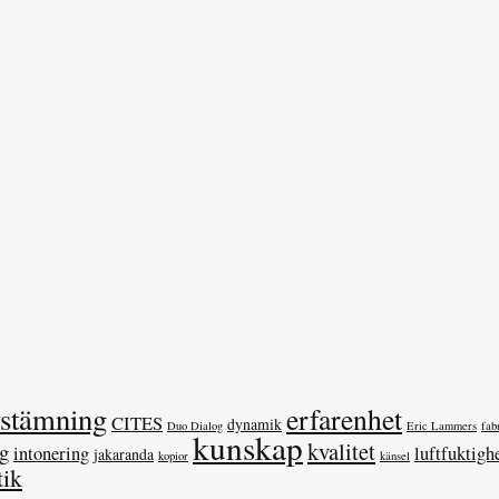
vstämning
erfarenhet
CITES
dynamik
Duo Dialog
Eric Lammers
fab
kunskap
kvalitet
ag
intonering
luftfuktigh
jakaranda
kopior
känsel
tik