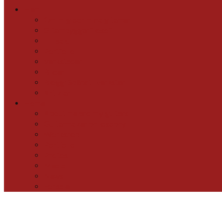
Hem
Om mig och mina gitarrer
Gitarrbyggarfilosofi
Till salu
Portfolio
Verkstaden
Bilder
Blogg: Spånat i verkstan
Artiklar
Home
About me and my guitars
Guitarmaker philosophy
Workshop
Portfolio
Photos
Media
News
For sale