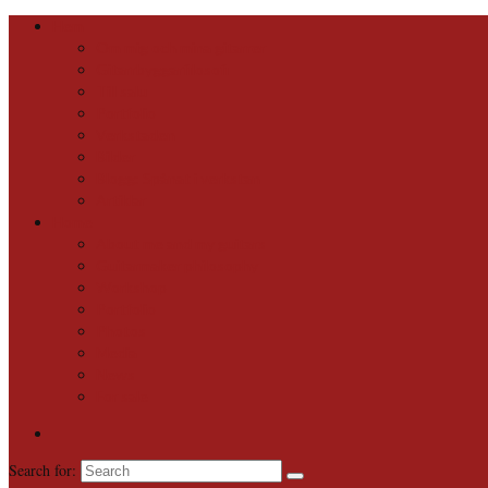
Hem
Om mig och mina gitarrer
Gitarrbyggarfilosofi
Till salu
Portfolio
Verkstaden
Bilder
Blogg: Spånat i verkstan
Artiklar
Home
About me and my guitars
Guitarmaker philosophy
Workshop
Portfolio
Photos
Media
News
For sale
Search for: