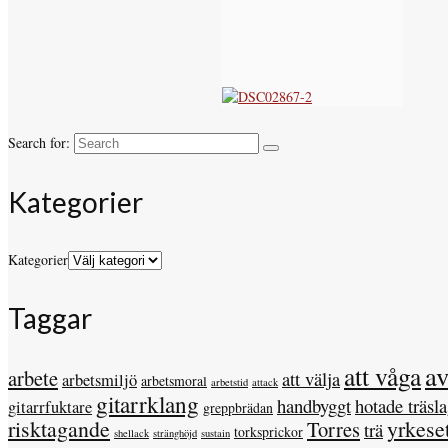
Search for:
Kategorier
Kategorier
Taggar
a
att våga
arbete
att välja
arbetsmiljö
arbetsmoral
arbetstid
attack
gitarrklang
handbyggt
hotade träsl
gitarrfuktare
greppbrädan
risktagande
yrkese
Torres
trä
torksprickor
shellack
stränghöjd
sustain