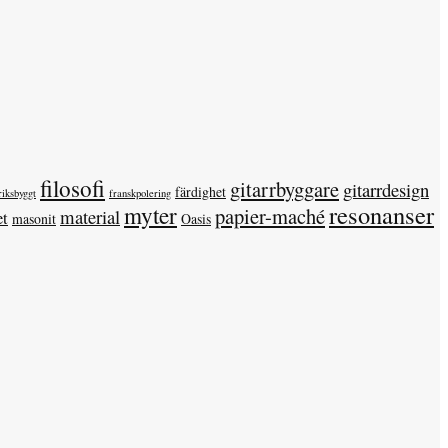
filosofi
gitarrbyggare
gitarrdesign
färdighet
riksbyggt
franskpolering
resonanser
myter
papier-maché
material
et
masonit
Oasis