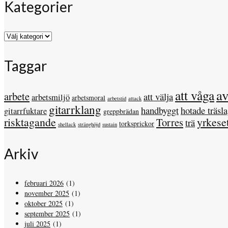
Kategorier
Kategorier
Taggar
a
att våga
arbete
att välja
arbetsmiljö
arbetsmoral
arbetstid
attack
gitarrklang
handbyggt
hotade träsl
gitarrfuktare
greppbrädan
risktagande
yrkese
Torres
trä
torksprickor
shellack
stränghöjd
sustain
Arkiv
februari 2026
(1)
november 2025
(1)
oktober 2025
(1)
september 2025
(1)
juli 2025
(1)