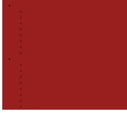
for:
Hem
Om mig och mina gitarrer
Gitarrbyggarfilosofi
Till salu
Portfolio
Verkstaden
Bilder
Blogg: Spånat i verkstan
Artiklar
Home
About me and my guitars
Guitarmaker philosophy
Workshop
Portfolio
Photos
Media
News
For sale