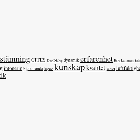
vstämning
erfarenhet
CITES
dynamik
Duo Dialog
Eric Lammers
fab
kunskap
kvalitet
ag
intonering
luftfuktigh
jakaranda
kopior
känsel
tik