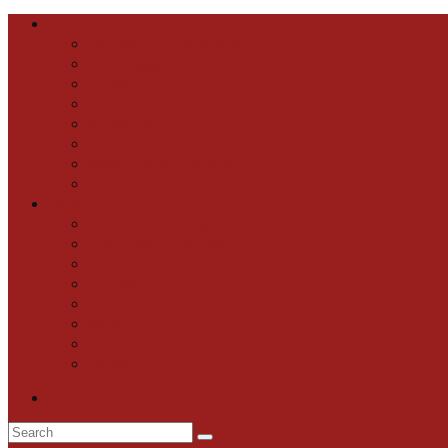
Hem
Om mig och mina gitarrer
Gitarrbyggarfilosofi
Till salu
Portfolio
Verkstaden
Bilder
Blogg: Spånat i verkstan
Artiklar
Home
About me and my guitars
Guitarmaker philosophy
Workshop
Portfolio
Photos
Media
News
For sale
Search